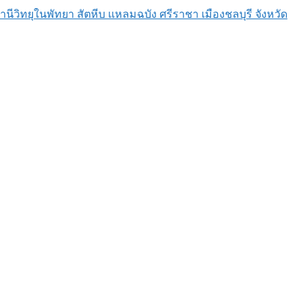
ิทยุในพัทยา สัตหีบ แหลมฉบัง ศรีราชา เมืองชลบุรี จังหวัดชลบุรี