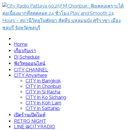
Skip
to
content
City Radio Pattaya 90.25FM Chonburi : ฟังเพลงเพราะได้ต่อ
Home
เนื่องมากที่สุดตลอด 24 ชั่วโมง Play and Smooth 24 Hours –
เกี่ยวกับเรา
สถานีวิทยุในพัทยา สัตหีบ แหลมฉบัง ศรีราชา เมืองชลบุรี จังหวัด
Dj Schedule
ชลบุรี
ฟังวิทยุออนไลน์
CITY CHANNEL
CITY Anywhere
CITY in Bangkok
CITY in Chonburi
CITY in Si Racha
CITY in Ko Sichang
CITY in Koh Larn
CITY in Sattahip
เปิดร้านเปิดไมค์
RETRO NIGHT
LINE @CITYRADIO