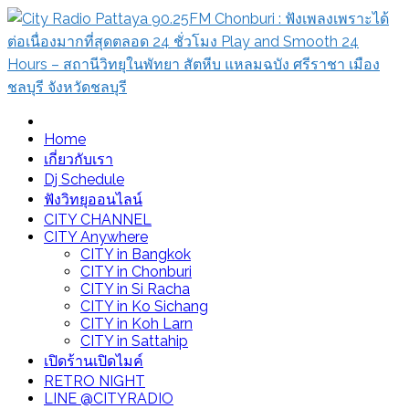
Skip
to
content
City Radio Pattaya 90.25FM Chonburi : ฟังเพลงเพราะได้ต่อ
Home
เนื่องมากที่สุดตลอด 24 ชั่วโมง Play and Smooth 24 Hours –
เกี่ยวกับเรา
สถานีวิทยุในพัทยา สัตหีบ แหลมฉบัง ศรีราชา เมืองชลบุรี จังหวัด
Dj Schedule
ชลบุรี
ฟังวิทยุออนไลน์
CITY CHANNEL
CITY Anywhere
CITY in Bangkok
CITY in Chonburi
CITY in Si Racha
CITY in Ko Sichang
CITY in Koh Larn
CITY in Sattahip
เปิดร้านเปิดไมค์
RETRO NIGHT
LINE @CITYRADIO