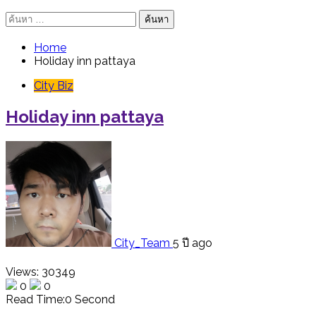
ค้นหา
สำหรับ:
Home
Holiday inn pattaya
City Biz
Holiday inn pattaya
City_Team
5 ปี ago
Views: 30349
0
0
Read Time:
0 Second